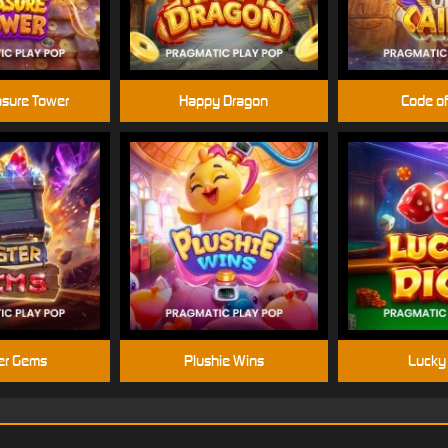
easure Tower
Happy Dragon
Code of
er Gems
Plushie Wins
Lucky