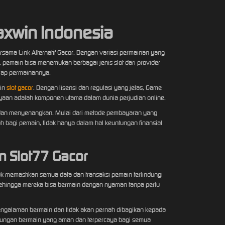
Maxwin Indonesia
sama Link Alternatif Gacor. Dengan variasi permainan yang
pemain bisa menemukan berbagai jenis slot dari provider
tiap permainannya.
ain
slot gacor
. Dengan lisensi dan regulasi yang jelas, Game
yaan adalah komponen utama dalam dunia perjudian online.
 dan menyenangkan. Mulai dari metode pembayaran yang
 bagi pemain, tidak hanya dalam hal keuntungan finansial
n Slot77 Gacor
k memastikan semua data dan transaksi pemain terlindungi
, sehingga mereka bisa bermain dengan nyaman tanpa perlu
engalaman bermain dan tidak akan pernah dibagikan kepada
ngkungan bermain yang aman dan terpercaya bagi semua