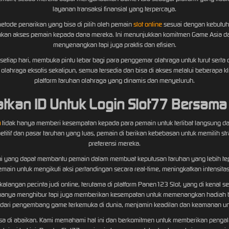
layanan transaksi finansial yang terpercaya.
tode penarikan yang bisa di pilih oleh pemain
slot online
sesuai dengan kebutuha
udahkan akses pemain kepada dana mereka. Ini menunjukkan komitmen Game Asia
menyenangkan tapi juga praktis dan efisien.
tiap hari, membuka pintu lebar bagi para penggemar olahraga untuk turut serta
ng olahraga eksotis sekalipun, semua tersedia dan bisa di akses melalui beberapa
platform taruhan olahraga yang dinamis dan menyeluruh.
kan ID Untuk Login Slot77 Bersam
n
tidak hanya memberi kesempatan kepada para pemain untuk terlibat langsung da
tif dan pasar taruhan yang luas, pemain di berikan kebebasan untuk memilih st
preferensi mereka.
kini yang dapat membantu pemain dalam membuat keputusan taruhan yang lebih tep
ain untuk mengikuti aksi pertandingan secara real-time, meningkatkan intensita
kalangan pecinta judi online, terutama di platform Panen123 Slot, yang di kenal s
hanya menghibur tapi juga memberikan kesempatan untuk memenangkan hadiah b
dari pengembang game terkemuka di dunia, menjamin keadilan dan keamanan unt
bisa di abaikan. Kami memahami hal ini dan berkomitmen untuk memberikan peng