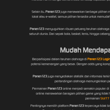
Selain itu,
Panen123
juga menawarkan berbagai pilihan me
lokal atau e-wallet, semua pilihan tersedia untuk mem
Panen123
menyuguhkan ribuan peluang taruhan olahraga se
seluruh dunia. Dari sepak bola, basket, tenis, hingga caba
Mudah Mendapat
Berpartisipasi dalam taruhan olahraga di
Panen123 Logi
potensi kemenangan yang besar. Dengan odds yang kompeti
Panen123
juga menyediakan statistik dan informasi ter
pertandingan olahraga memungkinkan pem
Permainan
Panen123
online menjadi semakin populer di 
online menawarkan beragam pilihan game yang tidak 
permainan
Slot77
Pentingnya memilih platform
Panen123
terpercaya tidak 