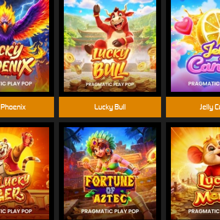
 Phoenix
Lucky Bull
Jelly 