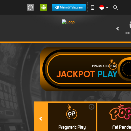
Main di Telegram
HOT
JACKPOT
PLAY
i
Pragmatic Play
Fat Pand