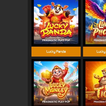
Lucky Panda
Lucky