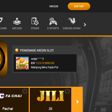
MASUK
DAFTAR
 GAME
ARCADE
POKER
E-SPORTS
SABUNG AYAM
PROMOSI
PEMENANG MESIN SLOT
widja****3
IDR
13,572,800.00
Mahjong Wins Triple Pot
widja****3
IDR
12,555,000.00
Mahjong Wins Triple Pot
i
i
i
widja****3
IDR
8,433,000.00
No Limit City
Mahjong Wins Triple Pot
Fachai
Jili
widja****3