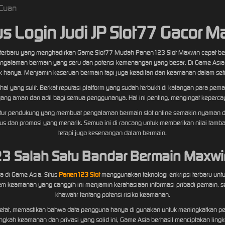
 Cuan
s Login Judi JP Slot77 Gacor 
or terbaru yang menghadirkan Game Slot77 Mudah Panen123 Slot Maxwin cepat ber
galaman bermain yang seru dan potensi kemenangan yang besar. Di Game Asia, 
k hanya. Menjamin keseruan bermain tapi juga keadilan dan keamanan dalam se
hal yang sulit. Berkat reputasi platform yang sudah terbukti di kalangan para pem
ang aman dan adil bagi semua penggunanya. Hal ini penting, mengingat keperca
-fitur pendukung yang membuat pengalaman bermain slot online semakin nyaman
dan promosi yang menarik. Semua ini di rancang untuk memberikan nilai tambah
tetapi juga kesenangan dalam bermain.
3 Salah Satu Bandar Bermain Maxwi
 di Game Asia. Situs
Panen123 Slot
menggunakan teknologi enkripsi terbaru untu
istem keamanan yang canggih ini menjamin kerahasiaan informasi pribadi pemain
khawatir tentang potensi risiko keamanan.
ketat, memastikan bahwa data pengguna hanya di gunakan untuk meningkatkan p
angkah keamanan dan privasi yang solid ini, Game Asia berhasil menciptakan li