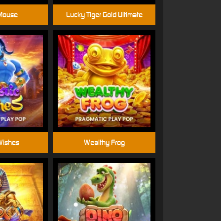
Mouse
Lucky Tiger Gold Ultimate
Wishes
Wealthy Frog