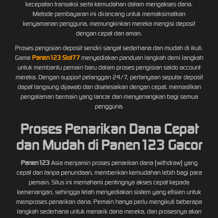
kecepatan transaksi serta kemudahan dalam mengakses dana.
Metode pembayaran ini dirancang untuk memaksimalkan
kenyamanan pengguna, memungkinkan mereka mengisi deposit
dengan cepat dan aman.
Proses pengisian deposit sendiri sangat sederhana dan mudah di ikuti.
Game
Panen123 Slot77
menyediakan panduan langkah demi langkah
untuk membantu pemain baru dalam proses pengisian saldo account
mereka. Dengan support pelanggan 24/7, pertanyaan seputar deposit
dapat langsung dijawab dan diselesaikan dengan cepat, memastikan
pengalaman bermain yang lancar dan menyenangkan bagi semua
pengguna.
Proses Penarikan Dana Cepat
dan Mudah di Panen123 Gacor
Panen123
Asia menjamin proses penarikan dana (withdraw) yang
cepat dan tanpa penundaan, memberikan kemudahan lebih bagi para
pemain. Situs ini memahami pentingnya akses cepat kepada
kemenangan, sehingga telah menyediakan sistem yang efisien untuk
memproses penarikan dana. Pemain hanya perlu mengikuti beberapa
langkah sederhana untuk menarik dana mereka, dan prosesnya akan