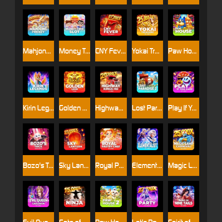
Mahjong Frenzy : Tiles of Fortunes
Money Tree Slot
CNY Fever
Yokai Treasure
Paw House
Kirin Legends
Golden Lion
Highway Kings HD
Lost Paradise 2
Play If You Dare
Bozo's Trick
Sky Lantern
Royal Pastry Chef
Elementalist
Magic Lamp Carnival