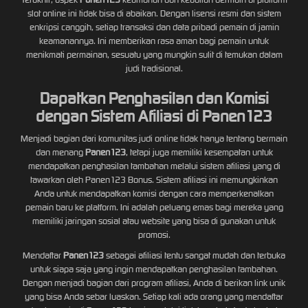
slot online ini tidak bisa di abaikan. Dengan lisensi resmi dan sistem
enkripsi canggih, setiap transaksi dan data pribadi pemain di jamin
keamanannya. Ini memberikan rasa aman bagi pemain untuk
menikmati permainan, sesuatu yang mungkin sulit di temukan dalam
judi tradisional.
Dapatkan Penghasilan dan Komisi
dengan Sistem Afiliasi di Panen123
Menjadi bagian dari komunitas judi online tidak hanya tentang bermain
dan menang
Panen123
, tetapi juga memiliki kesempatan untuk
mendapatkan penghasilan tambahan melalui sistem afiliasi yang di
tawarkan oleh Panen123 Bonus. Sistem afiliasi ini memungkinkan
Anda untuk mendapatkan komisi dengan cara memperkenalkan
pemain baru ke platform. Ini adalah peluang emas bagi mereka yang
memiliki jaringan sosial atau website yang bisa di gunakan untuk
promosi.
Mendaftar
Panen123
sebagai afiliasi tentu sangat mudah dan terbuka
untuk siapa saja yang ingin mendapatkan penghasilan tambahan.
Dengan menjadi bagian dari program afiliasi, Anda di berikan link unik
yang bisa Anda sebar luaskan. Setiap kali ada orang yang mendaftar