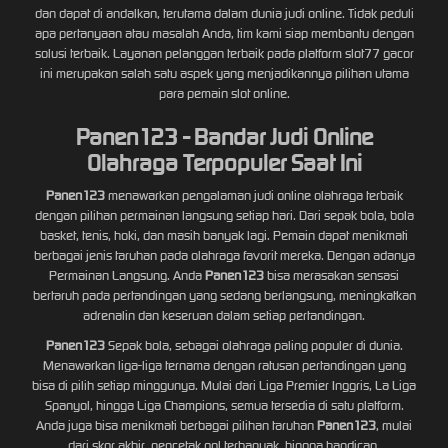
dan dapat di andalkan, terutama dalam dunia judi online. Tidak peduli
apa pertanyaan atau masalah Anda, tim kami siap membantu dengan
solusi terbaik. Layanan pelanggan terbaik pada platform slot77 gacor
ini merupakan salah satu aspek yang menjadikannya pilihan utama
para pemain slot online.
Panen123 - Bandar Judi Online
Olahraga Terpopuler Saat Ini
Panen123
menawarkan pengalaman judi online olahraga terbaik
dengan pilihan permainan langsung setiap hari. Dari sepak bola, bola
basket, tenis, hoki, dan masih banyak lagi. Pemain dapat menikmati
berbagai jenis taruhan pada olahraga favorit mereka. Dengan adanya
Permainan Langsung. Anda
Panen123
bisa merasakan sensasi
bertaruh pada pertandingan yang sedang berlangsung, meningkatkan
adrenalin dan keseruan dalam setiap pertandingan.
Panen123
Sepak bola, sebagai olahraga paling populer di dunia.
Menawarkan liga-liga ternama dengan ratusan pertandingan yang
bisa di pilih setiap minggunya. Mulai dari Liga Premier Inggris, La Liga
Spanyol, hingga Liga Champions, semua tersedia di satu platform.
Anda juga bisa menikmati berbagai pilihan taruhan
Panen123
, mulai
dari skor akhir, pencetak gol terbanyak, hingga handicap.