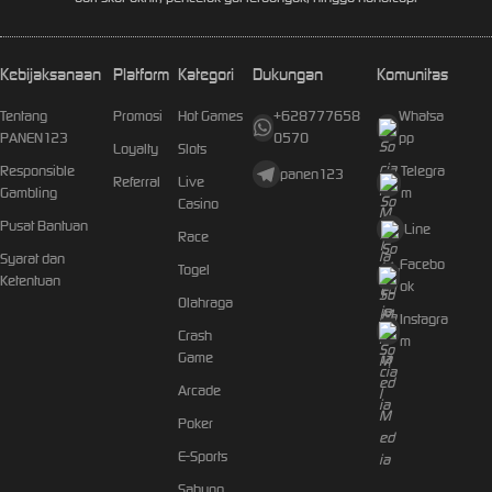
Kebijaksanaan
Platform
Kategori
Dukungan
Komunitas
Tentang
Promosi
Hot Games
+628777658
Whatsa
PANEN123
0570
pp
Loyalty
Slots
Responsible
Telegra
panen123
Referral
Live
Gambling
m
Casino
Pusat Bantuan
Line
Race
Syarat dan
Facebo
Togel
Ketentuan
ok
Olahraga
Instagra
Crash
m
Game
Arcade
Poker
E-Sports
Sabung