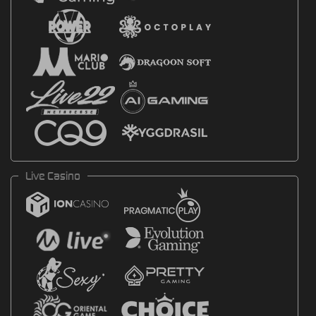
Live Casino