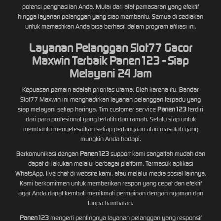
potensi penghasilan Anda. Mulai dari alat pemasaran yang efektif
hingga layanan pelanggan yang siap membantu. Semua di sediakan
untuk memastikan Anda bisa berhasil dalam program afiliasi ini.
Layanan Pelanggan Slot77 Gacor
Maxwin Terbaik Panen123 - Siap
Melayani 24 Jam
Kepuasan pemain adalah prioritas utama, Oleh karena itu, Bandar
Slot77 Maxwin ini menghadirkan layanan pelanggan terpadu yang
siap melayani setiap harinya. Tim customer service
Panen123
terdiri
dari para profesional yang terlatih dan ramah. Selalu siap untuk
membantu menyelesaikan setiap pertanyaan atau masalah yang
mungkin Anda hadapi.
Berkomunikasi dengan
Panen123
support kami sangatlah mudah dan
dapat di lakukan melalui berbagai platform. Termasuk aplikasi
WhatsApp, live chat di website kami, atau melalui media sosial lainnya.
Kami berkomitmen untuk memberikan respon yang cepat dan efektif
agar Anda dapat kembali menikmati permainan dengan nyaman dan
tanpa hambatan.
Panen123
mengerti pentingnya layanan pelanggan yang responsif