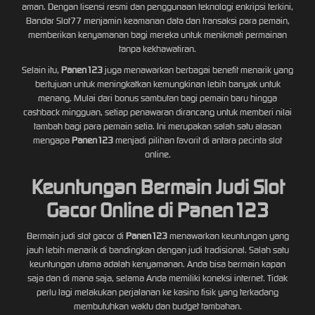
aman. Dengan lisensi resmi dan penggunaan teknologi enkripsi terkini,
Bandar Slot77 menjamin keamanan data dan transaksi para pemain,
memberikan kenyamanan bagi mereka untuk menikmati permainan
tanpa kekhawatiran.
Selain itu,
Panen123
juga menawarkan berbagai benefit menarik yang
bertujuan untuk meningkatkan kemungkinan lebih banyak untuk
menang. Mulai dari bonus sambutan bagi pemain baru hingga
cashback mingguan, setiap penawaran dirancang untuk memberi nilai
tambah bagi para pemain setia. Ini merupakan salah satu alasan
mengapa
Panen123
menjadi pilihan favorit di antara pecinta slot
online.
Keuntungan Bermain Judi Slot
Gacor Online di Panen123
Bermain judi slot gacor di
Panen123
menawarkan keuntungan yang
jauh lebih menarik di bandingkan dengan judi tradisional. Salah satu
keuntungan utama adalah kenyamanan. Anda bisa bermain kapan
saja dan di mana saja, selama Anda memiliki koneksi internet. Tidak
perlu lagi melakukan perjalanan ke kasino fisik yang terkadang
membutuhkan waktu dan
budget tambahan.