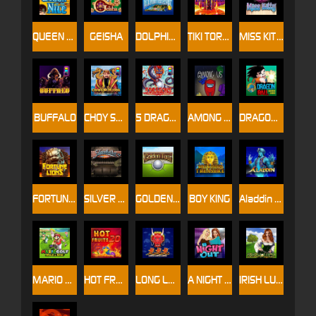
QUEEN OF THE NILE
GEISHA
DOLPHIN TREASURE
TIKI TORCH
MISS KITTY
BUFFALO
CHOY SUN DOA
5 DRAGONS
AMONG US
DRAGON BALL
FORTUNE LIONS
SILVER BULLET
GOLDEN TOUR
BOY KING
Aladdin Wishes
MARIO GOLF
HOT FRUITS 20
LONG LONG LONG
A NIGHT OUT
IRISH LUCK