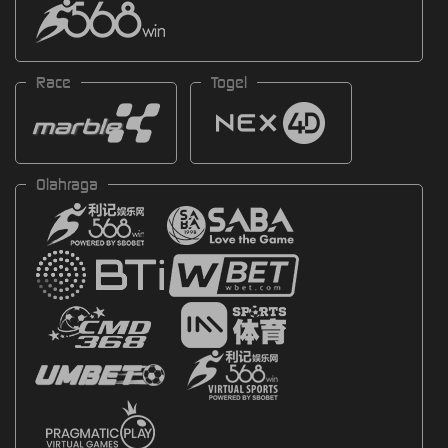
Race
Togel
Olahraga