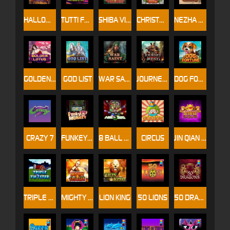
HALLOWIN
TUTTI FRUTTI
SHIBA VILLAGE
CHRISTMAS GIFT
NEZHA DEMON REBORN
GOLDEN LOTUS
GOD LIST
WAR SAINT
JOURNEY WEST
DOG FORTUNE
CRAZY 7
FUNKEY MONKEY
8 BALL SLOTS
CIRCUS
JIN QIAN WA
TRIPLE TWISTER
MIGHTY SPARTAN
LION KING
50 LIONS
50 DRAGONS