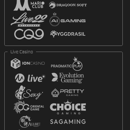
Live Casino