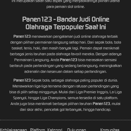
ini merupakan salah satu aspek yang menjadikannya pilihan utama
para pemain slot online.
Panen123 - Bandar Judi Online
Olahraga Terpopuler Saat Ini
Panen123
menawarkan pengalaman judi online olahraga terbaik
dengan pilihan permainan langsung setiap hari. Dari sepak bola, bola
basket, tenis, hoki, dan masih banyak lagi. Pemain dapat menikmati
berbagai jenis taruhan pada olahraga favorit mereka. Dengan adanya
Permainan Langsung. Anda
Panen123
bisa merasakan sensasi
bertaruh pada pertandingan yang sedang berlangsung, meningkatkan
adrenalin dan keseruan dalam setiap pertandingan.
Panen123
Sepak bola, sebagai olahraga paling populer di dunia.
Menawarkan liga-liga ternama dengan ratusan pertandingan yang
bisa di pilih setiap minggunya. Mulai dari Liga Premier Inggris, La Liga
Spanyol, hingga Liga Champions, semua tersedia di satu platform.
Anda juga bisa menikmati berbagai pilihan taruhan
Panen123
, mulai
dari skor akhir, pencetak gol terbanyak, hingga handicap.
Kebijaksanaan
Platform
Kategori
Dukungan
Komunitas