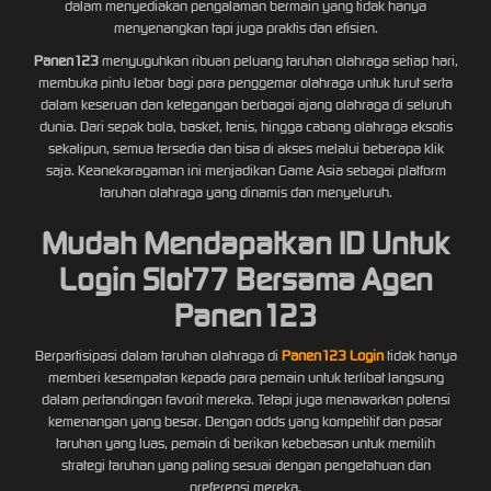
dalam menyediakan pengalaman bermain yang tidak hanya
menyenangkan tapi juga praktis dan efisien.
Panen123
menyuguhkan ribuan peluang taruhan olahraga setiap hari,
membuka pintu lebar bagi para penggemar olahraga untuk turut serta
dalam keseruan dan ketegangan berbagai ajang olahraga di seluruh
dunia. Dari sepak bola, basket, tenis, hingga cabang olahraga eksotis
sekalipun, semua tersedia dan bisa di akses melalui beberapa klik
saja. Keanekaragaman ini menjadikan Game Asia sebagai platform
taruhan olahraga yang dinamis dan menyeluruh.
Mudah Mendapatkan ID Untuk
Login Slot77 Bersama Agen
Panen123
Berpartisipasi dalam taruhan olahraga di
Panen123 Login
tidak hanya
memberi kesempatan kepada para pemain untuk terlibat langsung
dalam pertandingan favorit mereka. Tetapi juga menawarkan potensi
kemenangan yang besar. Dengan odds yang kompetitif dan pasar
taruhan yang luas, pemain di berikan kebebasan untuk memilih
strategi taruhan yang paling sesuai dengan pengetahuan dan
preferensi mereka.