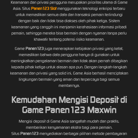
Keamanan dan privasi pengguna merupakan prioritas utama di Game
Asia. Situs
Panen123 Slot
menggunakan teknologi enkripsi terbaru
untuk memastikan semua data dan transaksi pemain terlindungi
dengan baik dan tidak bisa diakses oleh pihak ketiga. Sistem
keamanan yang canggih ini menjamin kerahasiaan informasi pribadi
pemain, sehingga mereka bisa bermain dengan nyaman tanpa perlu
khawatir tentang potensi risiko keamanan.
Game
Panen123
juga menerapkan kebijakan privasi yang ketat,
memastikan bahwa data pengguna hanya di gunakan untuk
meningkatkan pengalaman bermain dan tidak akan pernah dibagikan
kepada pihak ketiga untuk alasan apa pun. Dengan langkah-langkah
keamanan dan privasi yang solid ini, Game Asia berhasil menciptakan
lingkungan bermain yang aman dan terpercaya bagi semua
membernya.
Kemudahan Mengisi Deposit di
Game Panen123 Maxwin
Mengisi deposit di Game Asia sangatlah mudah dan praktis,
memberikan kenyamanan ekstra bagi para pemain.
Situs
Panen123
menyediakan berbagai pilihan metode pembayaran