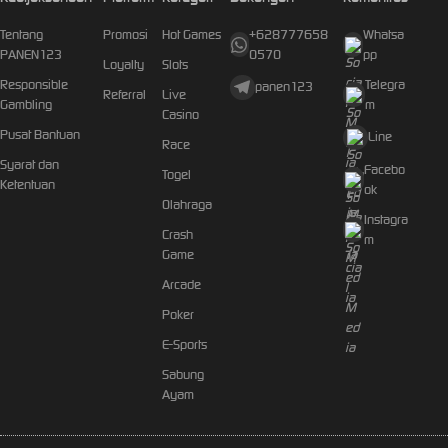
Tentang
Promosi
Hot Games
+628777658
Whatsa
PANEN123
0570
pp
Loyalty
Slots
Responsible
Telegra
panen123
Referral
Live
Gambling
m
Casino
Pusat Bantuan
Line
Race
Syarat dan
Facebo
Togel
Ketentuan
ok
Olahraga
Instagra
Crash
m
Game
Arcade
Poker
E-Sports
Sabung
Ayam