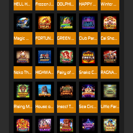
HELL HOT 100
Frozen Joker
DOLPHIN REEF
HAPPY NEW YEAR
Winter Magic
Magic Wheel
FORTUNE DRUM
GREEN GOLD
Club Party
Cai Shen Do
Neko The Fortune Cat
HIGHWAY KING
Fairy of Riches
Snake Castle
RAGNAROK FIRE STORM
Rising Maya
House of Dog
Insect Temple
Sea Circus
Little Farm