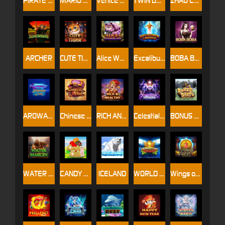
PIRATE LEGEND
MARIO AND FRIENDS
Venice Mask
TWIN DRAGON
ZHAO CAI TONG ZHI
ARCHER
CUTE TIGER
Alice Wonderland
Excalibur Legend
BOBA BOBA
AROWANAS LUCK
Chinese Fair
RICH AND WEALTHY
Celestial Goddess
BONUS BEAR
WATER MARGIN
CANDY CRUSH
ICELAND
WORLD CUP FRENZY
Wings of God