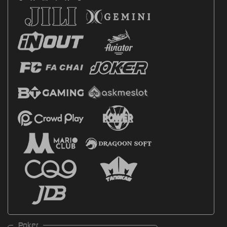
Poker