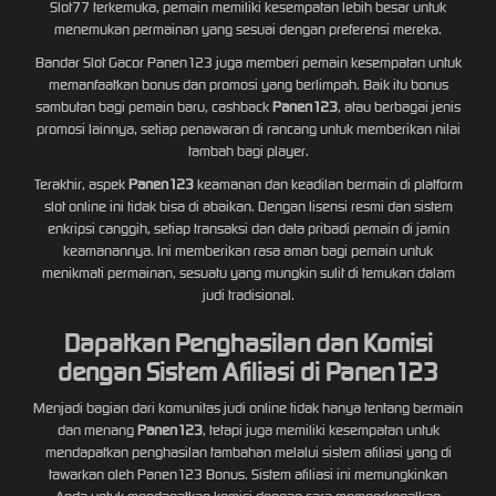
Slot77 terkemuka, pemain memiliki kesempatan lebih besar untuk
menemukan permainan yang sesuai dengan preferensi mereka.
Bandar Slot Gacor Panen123 juga memberi pemain kesempatan untuk
memanfaatkan bonus dan promosi yang berlimpah. Baik itu bonus
sambutan bagi pemain baru, cashback
Panen123
, atau berbagai jenis
promosi lainnya, setiap penawaran di rancang untuk memberikan nilai
tambah bagi player.
Terakhir, aspek
Panen123
keamanan dan keadilan bermain di platform
slot online ini tidak bisa di abaikan. Dengan lisensi resmi dan sistem
enkripsi canggih, setiap transaksi dan data pribadi pemain di jamin
keamanannya. Ini memberikan rasa aman bagi pemain untuk
menikmati permainan, sesuatu yang mungkin sulit di temukan dalam
judi tradisional.
Dapatkan Penghasilan dan Komisi
dengan Sistem Afiliasi di Panen123
Menjadi bagian dari komunitas judi online tidak hanya tentang bermain
dan menang
Panen123
, tetapi juga memiliki kesempatan untuk
mendapatkan penghasilan tambahan melalui sistem afiliasi yang di
tawarkan oleh Panen123 Bonus. Sistem afiliasi ini memungkinkan