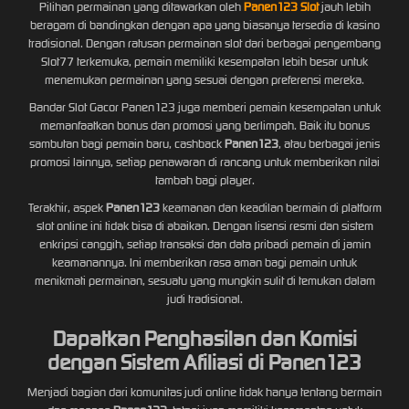
Pilihan permainan yang ditawarkan oleh
Panen123 Slot
jauh lebih
beragam di bandingkan dengan apa yang biasanya tersedia di kasino
tradisional. Dengan ratusan permainan slot dari berbagai pengembang
Slot77 terkemuka, pemain memiliki kesempatan lebih besar untuk
menemukan permainan yang sesuai dengan preferensi mereka.
Bandar Slot Gacor Panen123 juga memberi pemain kesempatan untuk
memanfaatkan bonus dan promosi yang berlimpah. Baik itu bonus
sambutan bagi pemain baru, cashback
Panen123
, atau berbagai jenis
promosi lainnya, setiap penawaran di rancang untuk memberikan nilai
tambah bagi player.
Terakhir, aspek
Panen123
keamanan dan keadilan bermain di platform
slot online ini tidak bisa di abaikan. Dengan lisensi resmi dan sistem
enkripsi canggih, setiap transaksi dan data pribadi pemain di jamin
keamanannya. Ini memberikan rasa aman bagi pemain untuk
menikmati permainan, sesuatu yang mungkin sulit di temukan dalam
judi tradisional.
Dapatkan Penghasilan dan Komisi
dengan Sistem Afiliasi di Panen123
Menjadi bagian dari komunitas judi online tidak hanya tentang bermain