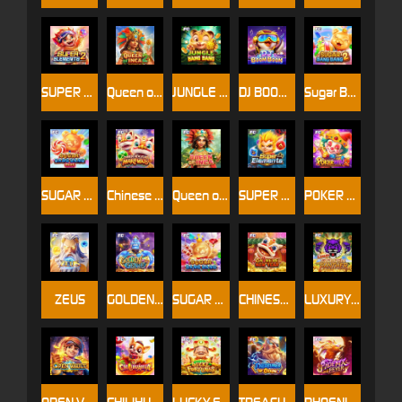
SUPER ELEMENTS 2
Queen of Inca 2
JUNGLE BANG BANG
DJ BOOM BOOM
Sugar Bang Bang 2
SUGAR BANG BANG PLUS
Chinese New Year Moreways
Queen of Inca
SUPER ELEMENTS
POKER WIN 2
ZEUS
GOLDEN GENIE
SUGAR BANG BANG
CHINESE NEW YEAR
LUXURY GOLDEN PANTHER