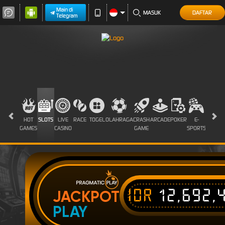
Main di
MASUK
DAFTAR
Telegram
HOT
SLOTS
LIVE
RACE
TOGEL
OLAHRAGA
CRASH
ARCADE
POKER
E-
SABUN
GAMES
CASINO
GAME
SPORTS
AYAM
IDR
12,692,
JACKPOT
PLAY