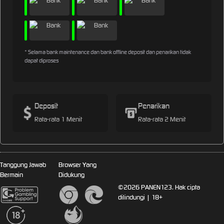
* Selama bank maintenance dan bank offline deposit dan penarikan tidak
dapat diproses
Deposit
Penarikan
Rata-rata 1 Menit
Rata-rata 2 Menit
Tanggung Jawab
Browser Yang
Bermain
Didukung
©2026 PANEN123. Hak cipta
dilindungi | 18+