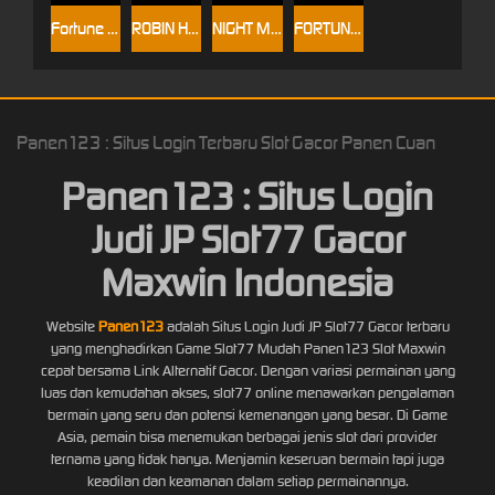
Fortune Money Boom
ROBIN HOOD
NIGHT MARKET 2
FORTUNE EGG
Panen123 : Situs Login Terbaru Slot Gacor Panen Cuan
Panen123 : Situs Login
Judi JP Slot77 Gacor
Maxwin Indonesia
Website
Panen123
adalah Situs Login Judi JP Slot77 Gacor terbaru
yang menghadirkan Game Slot77 Mudah Panen123 Slot Maxwin
cepat bersama Link Alternatif Gacor. Dengan variasi permainan yang
luas dan kemudahan akses, slot77 online menawarkan pengalaman
bermain yang seru dan potensi kemenangan yang besar. Di Game
Asia, pemain bisa menemukan berbagai jenis slot dari provider
ternama yang tidak hanya. Menjamin keseruan bermain tapi juga
keadilan dan keamanan dalam setiap permainannya.