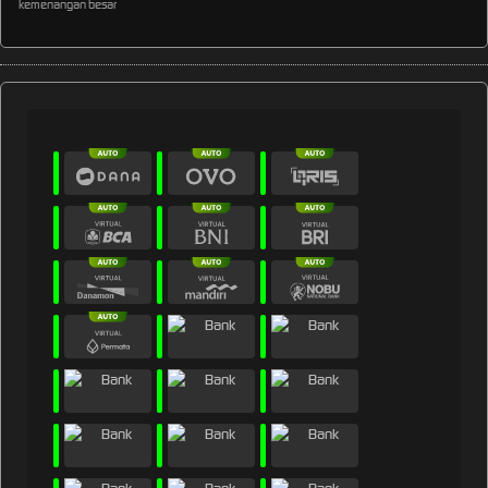
kemenangan besar