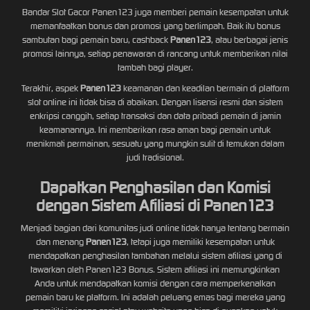
Bandar Slot Gacor Panen123 juga memberi pemain kesempatan untuk
memanfaatkan bonus dan promosi yang berlimpah. Baik itu bonus
sambutan bagi pemain baru, cashback
Panen123
, atau berbagai jenis
promosi lainnya, setiap penawaran di rancang untuk memberikan nilai
tambah bagi player.
Terakhir, aspek
Panen123
keamanan dan keadilan bermain di platform
slot online ini tidak bisa di abaikan. Dengan lisensi resmi dan sistem
enkripsi canggih, setiap transaksi dan data pribadi pemain di jamin
keamanannya. Ini memberikan rasa aman bagi pemain untuk
menikmati permainan, sesuatu yang mungkin sulit di temukan dalam
judi tradisional.
Dapatkan Penghasilan dan Komisi
dengan Sistem Afiliasi di Panen123
Menjadi bagian dari komunitas judi online tidak hanya tentang bermain
dan menang
Panen123
, tetapi juga memiliki kesempatan untuk
mendapatkan penghasilan tambahan melalui sistem afiliasi yang di
tawarkan oleh Panen123 Bonus. Sistem afiliasi ini memungkinkan
Anda untuk mendapatkan komisi dengan cara memperkenalkan
pemain baru ke platform. Ini adalah peluang emas bagi mereka yang