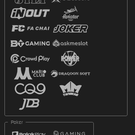
Poker