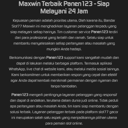
Maxwin Terbaik Panen123 - Siap
Melayani 24 Jam
Kepuasan pemain adalah prioritas utama, Oleh karena itu, Bandar
Slot77 Maxwin ini menghadirkan layanan pelanggan terpadu yang
siap melayani setiap harinya. Tim customer service
Panen123
terdiri
dari para profesional yang terlatih dan ramah. Selalu siap untuk
membantu menyelesaikan setiap pertanyaan atau masalah yang
mungkin Anda hadapi.
Berkomunikasi dengan
Panen123
support kami sangatlah mudah dan
dapat di lakukan melalui berbagai platform. Termasuk aplikasi
WhatsApp, live chat di website kami, atau melalui media sosial lainnya.
Kami berkomitmen untuk memberikan respon yang cepat dan efektif
agar Anda dapat kembali menikmati permainan dengan nyaman dan
tanpa hambatan.
Panen123
mengerti pentingnya layanan pelanggan yang responsif
dan dapat di andalkan, terutama dalam dunia judi online. Tidak peduli
apa pertanyaan atau masalah Anda, tim kami siap membantu dengan
solusi terbaik. Layanan pelanggan terbaik pada platform slot77 gacor
ini merupakan salah satu aspek yang menjadikannya pilihan utama
para pemain slot online.