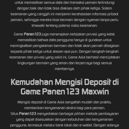
untuk memastikan semua data dan transaksi pemain terlindungi
dengan baik dan tidak bisa diakses oleh pihak ketiga. Sistem
keamanan yang canggih ini menjamin kerahasiaan informasi pribadi
pemain, sehingga mereka bisa bermain dengan nyaman tanpa perlu
khawatir tentang potensi risiko keamanan.
Game
Panen123
juga menerapkan kebijakan privasi yang ketat,
memastikan bahwa data pengguna hanya di gunakan untuk
meningkatkan pengalaman bermain dan tidak akan pernah dibagikan
kepada pihak ketiga untuk alasan apa pun. Dengan langkah-langkah
keamanan dan privasi yang solid ini, Game Asia berhasil menciptakan
lingkungan bermain yang aman dan terpercaya bagi semua
membernya.
Kemudahan Mengisi Deposit di
Game Panen123 Maxwin
Mengisi deposit di Game Asia sangatlah mudah dan praktis,
memberikan kenyamanan ekstra bagi para pemain.
Situs
Panen123
menyediakan berbagai pilihan metode pembayaran
yang dapat disesuaikan dengan kebutuhan dan kenyamanan
pengguna, termasuk melalui bank lokal dan e-wallet. Dengan adanya