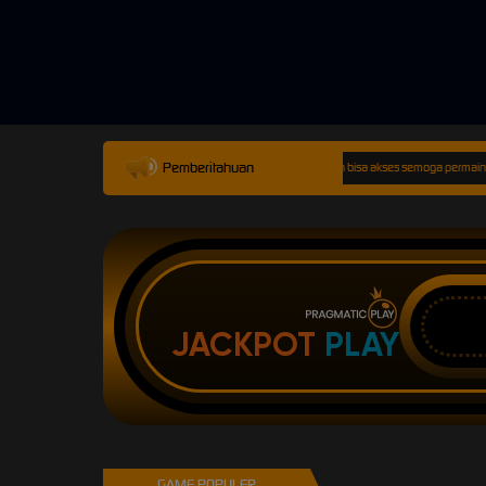
Pemberitahuan
resmi PANEN123 yang menyediakan taruhan dengan 1 akun bisa akses semoga permainan bola, casin
JACKPOT
PLAY
GAME POPULER