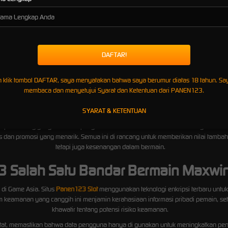
Cuan
s Login Judi JP Slot77 Gacor M
 terbaru yang menghadirkan Game Slot77 Mudah Panen123 Slot Maxwin cepat bersa
alaman bermain yang seru dan potensi kemenangan yang besar. Di Game Asia, pe
 klik tombol DAFTAR, saya menyatakan bahwa saya berumur diatas 18 tahun. Say
 hanya. Menjamin keseruan bermain tapi juga keadilan dan keamanan dalam seti
membaca dan menyetujui Syarat dan Ketentuan dari PANEN123.
al yang sulit. Berkat reputasi platform yang sudah terbukti di kalangan para pemai
SYARAT & KETENTUAN
ng aman dan adil bagi semua penggunanya. Hal ini penting, mengingat kepercay
itur pendukung yang membuat pengalaman bermain slot online semakin nyaman 
an promosi yang menarik. Semua ini di rancang untuk memberikan nilai tambah b
tetapi juga kesenangan dalam bermain.
3 Salah Satu Bandar Bermain Maxwin
di Game Asia. Situs
Panen123 Slot
menggunakan teknologi enkripsi terbaru untuk
stem keamanan yang canggih ini menjamin kerahasiaan informasi pribadi pemain, 
khawatir tentang potensi risiko keamanan.
etat, memastikan bahwa data pengguna hanya di gunakan untuk meningkatkan pe