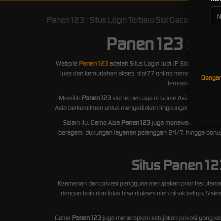
Panen123 : Situs Login Terbaru Slot Gacor Panen 
Panen123 : Situ
Website
Panen123
adalah Situs Login Judi JP Slot77 Gacor
luas dan kemudahan akses, slot77 online menawarkan peng
Dengan
ternama yang tidak
Memilih
Panen123
slot terpercaya di Game Asia bukanlah h
Asia berkomitmen untuk menyediakan lingkungan bermain ya
Selain itu, Game Asia
Panen123
juga menawarkan fitur-f
beragam, dukungan layanan pelanggan 24/7, hingga bonus d
Situs Panen12
Keamanan dan privasi pengguna merupakan prioritas utama 
dengan baik dan tidak bisa diakses oleh pihak ketiga. Si
Game
Panen123
juga menerapkan kebijakan privasi yang k