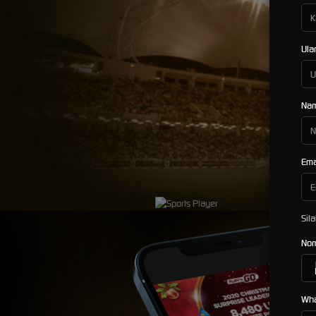
IDR
1,247,000.00
Gates of Olympus 1000
jua****h
Ula
IDR
1,211,500.00
Mahjong Wins 3 – Black
Scatter
jua****h
Nam
IDR
1,098,900.00
Mahjong Wins 3 – Black
Scatter
Ema
jua****h
IDR
1,018,500.00
Mahjong Wins 3 – Black
Scatter
Sil
form****1
IDR
982,550.00
Nom
Sweet Bonanza Super Scatter
risa****3
IDR
952,050.00
Wha
Gates of Olympus 1000