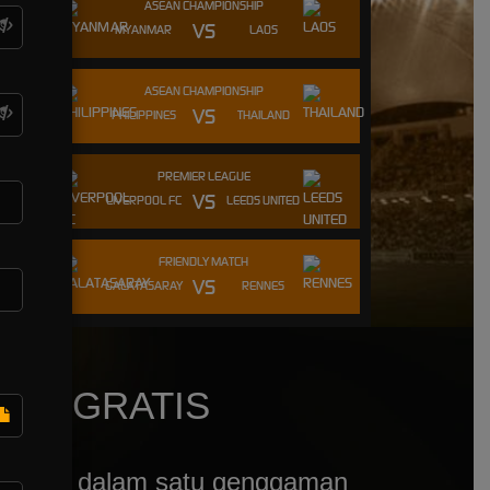
Agt
ASEAN CHAMPIONSHIP
VS
MYANMAR
LAOS
0.00
Agt
ASEAN CHAMPIONSHIP
VS
PHILIPPINES
THAILAND
0.00
Agt
PREMIER LEAGUE
VS
LIVERPOOL FC
LEEDS UNITED
0.00
Agt
FRIENDLY MATCH
VS
GALATASARAY
RENNES
0.00
ASI GRATIS
PP
rmainan dalam satu genggaman