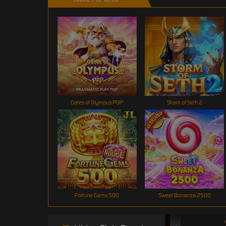
Gates of Olympus POP
Storm of Seth 2
Fortune Gems 500
Sweet Bonanza 2500