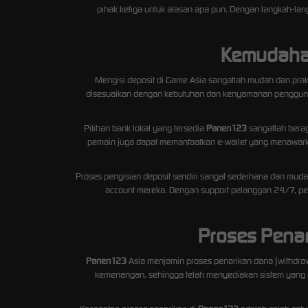
pihak ketiga untuk alasan apa pun. Dengan langkah-la
Kemudahan
Mengisi deposit di Game Asia sangatlah mudah dan prak
disesuaikan dengan kebutuhan dan kenyamanan pengguna, 
Pilihan bank lokal yang tersedia
Panen123
sangatlah bera
pemain juga dapat memanfaatkan e-wallet yang menawar
Proses pengisian deposit sendiri sangat sederhana dan muda
account mereka. Dengan support pelanggan 24/7, pe
Proses Pena
Panen123
Asia menjamin proses penarikan dana (withdra
kemenangan, sehingga telah menyediakan sistem yang e